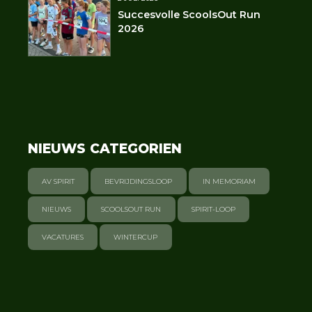
Succesvolle ScoolsOut Run
2026
NIEUWS CATEGORIEN
AV SPIRIT
BEVRIJDINGSLOOP
IN MEMORIAM
NIEUWS
SCOOLSOUT RUN
SPIRIT-LOOP
VACATURES
WINTERCUP