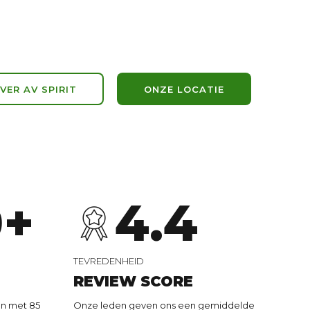
6
0
0
7
1
1
VER AV SPIRIT
ONZE LOCATIE
8
2
2
9
3
3
0
+
4
.
4
5
5
TEVREDENHEID
REVIEW SCORE
 en met 85
Onze leden geven ons een gemiddelde