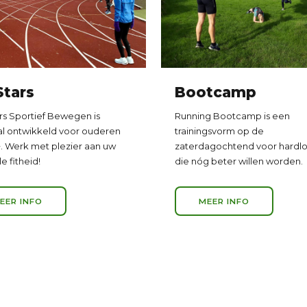
0
1
1
Stars
Bootcamp
2
rs Sportief Bewegen is
Running Bootcamp is een
al ontwikkeld voor ouderen
trainingsvorm op de
. Werk met plezier aan uw
zaterdagochtend voor hardl
0
3
e fitheid!
die nóg beter willen worden.
EER INFO
MEER INFO
0
1
4
1
2
5