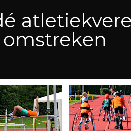
dé atletiekver
n omstreken