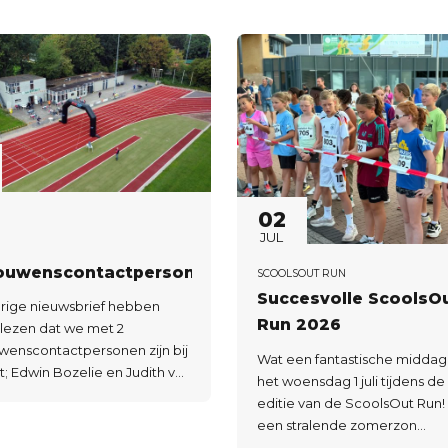
02
JUL
rouwenscontactpersonen
SCOOLSOUT RUN
Succesvolle ScoolsO
orige nieuwsbrief hebben
Run 2026
gelezen dat we met 2
wenscontactpersonen zijn bij
Wat een fantastische middag
it; Edwin Bozelie en Judith van
het woensdag 1 juli tijdens d
. We hebben bewust gekozen
editie van de ScoolsOut Run
wee
een stralende zomerzon
uwenscontactpersonen. Niet
verzamelden ruim 300 entho