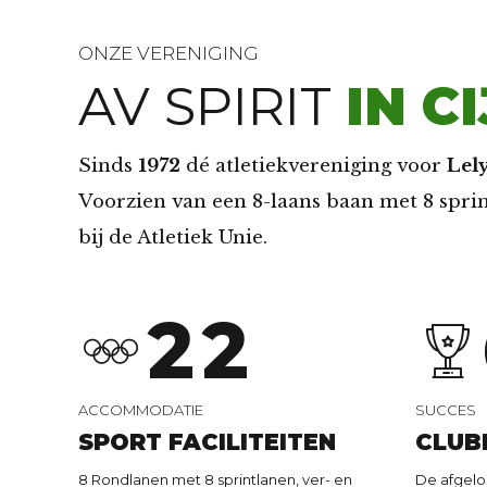
ONZE VERENIGING
AV SPIRIT
IN C
0
0
Sinds
1972
dé atletiekvereniging voor
Lel
Voorzien van een 8-laans baan met 8 spri
1
1
bij de Atletiek Unie.
2
2
3
3
ACCOMMODATIE
SUCCES
SPORT FACILITEITEN
CLUB
8 Rondlanen met 8 sprintlanen, ver- en
De afgelo