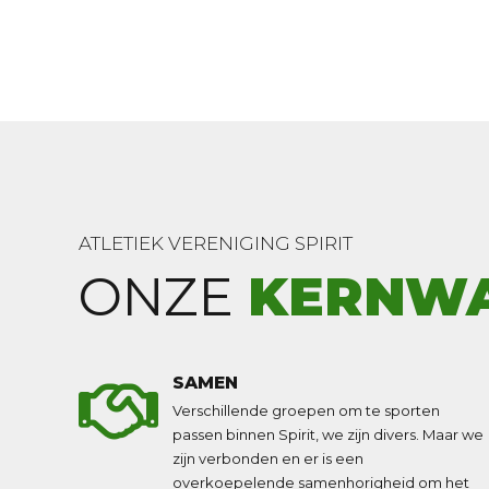
omdat h
persoon
verschi
ATLETIEK VERENIGING SPIRIT
ONZE
KERNW
SAMEN
Verschillende groepen om te sporten
passen binnen Spirit, we zijn divers. Maar we
zijn verbonden en er is een
overkoepelende samenhorigheid om het