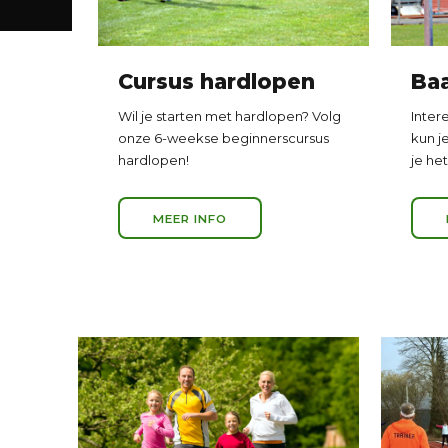
Cursus hardlopen
Baa
Wil je starten met hardlopen? Volg
Intere
onze 6-weekse beginnerscursus
kun je
hardlopen!
je he
MEER INFO