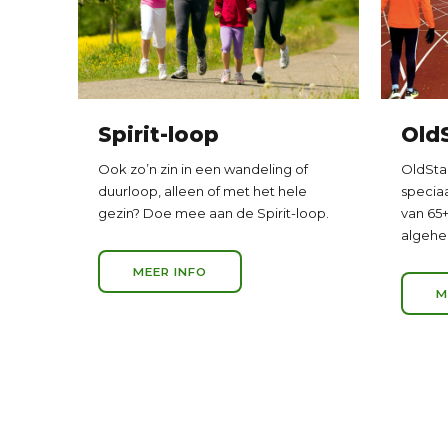
Spirit-loop
Old
Ook zo’n zin in een wandeling of
OldSta
duurloop, alleen of met het hele
specia
gezin? Doe mee aan de Spirit-loop.
van 65+
algehel
MEER INFO
M