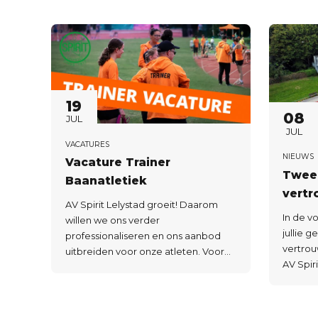
19
08
JUL
JUL
VACATURES
NIEUWS
Vacature Trainer
Twee
Baanatletiek
vert
AV Spirit Lelystad groeit! Daarom
In de v
willen we ons verder
jullie 
professionaliseren en ons aanbod
vertrou
uitbreiden voor onze atleten. Voor
AV Spir
sporters vanaf 15 jaar starten we met
Gelder
specialisatietrainingen op het
voor t
gebied van springen en werpen. En
vertro
daarvoor zoeken we nieuwe trainers!