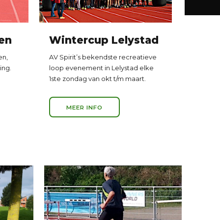
en
Wintercup Lelystad
en,
AV Spirit’s bekendste recreatieve
ing.
loop evenement in Lelystad elke
1ste zondag van okt t/m maart.
MEER INFO