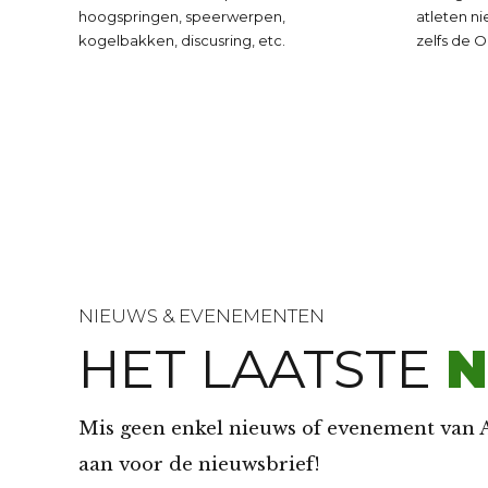
4
4
hoogspringen, speerwerpen,
atleten n
kogelbakken, discusring, etc.
zelfs de 
5
5
6
6
7
7
8
8
NIEUWS & EVENEMENTEN
HET LAATSTE
N
9
9
Mis geen enkel nieuws of evenement van A
0
0
aan voor de nieuwsbrief!