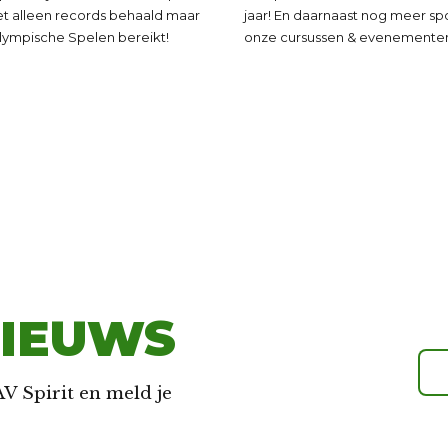
8
6
9
5
iet alleen records behaald maar
jaar! En daarnaast nog meer sp
Olympische Spelen bereikt!
onze cursussen & evenemente
9
7
0
6
0
8
7
9
8
0
9
IEUWS
0
V Spirit en meld je