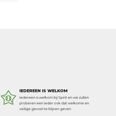
 AV
rtieve
te
IEDEREEN IS WELKOM
Iedereen is welkom bij Spirit en we zullen
proberen een ieder ook dat welkome en
veilige gevoel te blijven geven.