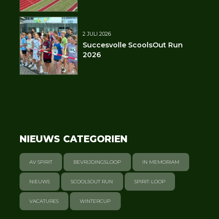
2 JULI 2026
Succesvolle ScoolsOut Run
2026
NIEUWS CATEGORIEN
AV SPIRIT
BEVRIJDINGSLOOP
IN MEMORIAM
NIEUWS
SCOOLSOUT RUN
SPIRIT-LOOP
VACATURES
WINTERCUP