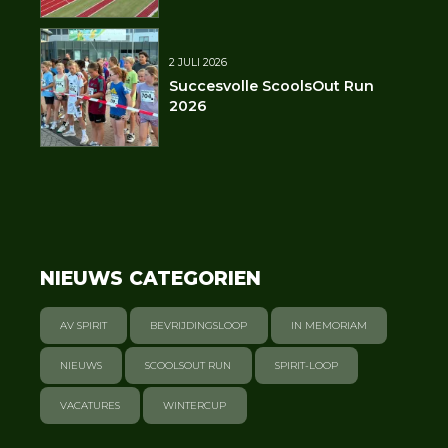
2 JULI 2026
Succesvolle ScoolsOut Run
2026
NIEUWS CATEGORIEN
AV SPIRIT
BEVRIJDINGSLOOP
IN MEMORIAM
NIEUWS
SCOOLSOUT RUN
SPIRIT-LOOP
VACATURES
WINTERCUP