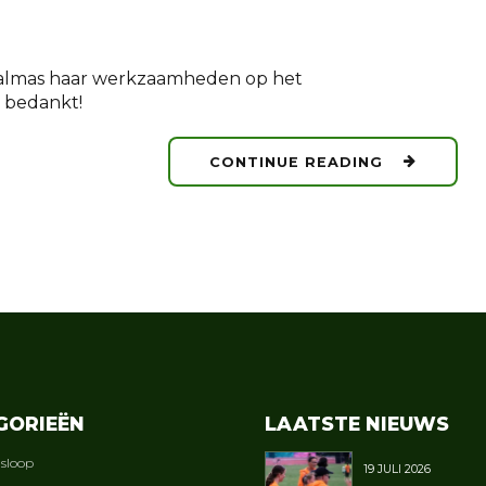
 Palmas haar werkzaamheden op het
, bedankt!
CONTINUE READING
GORIEËN
LAATSTE NIEUWS
gsloop
19 JULI 2026