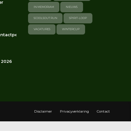
er
IN MEMORIAM
NIEUWS
SCOOLSOUT RUN
SPIRIT-LOOP
VACATURES
WINTERCUP
ntactpersonen
 2026
Disclaimer
Privacyverklaring
Contact