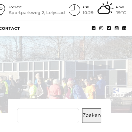
LOCATIE
TIJD
NOW
Sportparkweg 2, Lelystad
10:29
19°C
CONTACT
Zoeken