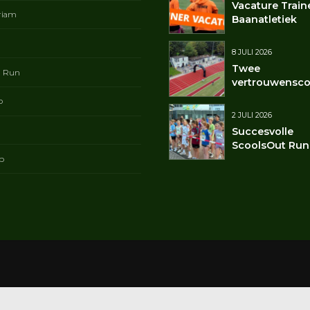
Vacature Train
riam
Baanatletiek
8 JULI 2026
Twee
t Run
vertrouwensco
p
2 JULI 2026
Succesvolle
ScoolsOut Run
p