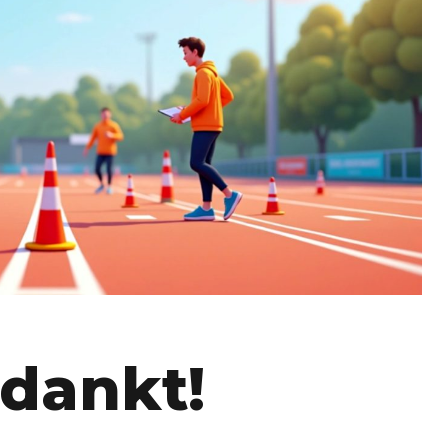
edankt!