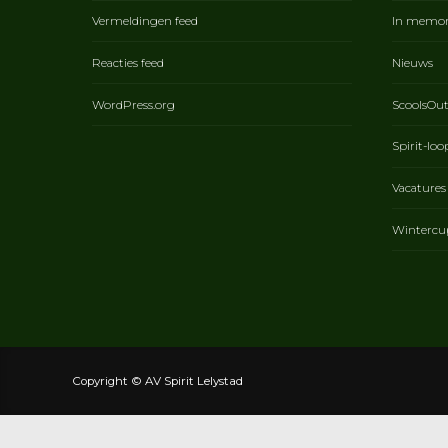
Vermeldingen feed
In memo
Reacties feed
Nieuws
WordPress.org
ScoolsOu
Spirit-loo
Vacatures
Wintercu
Copyright © AV Spirit Lelystad