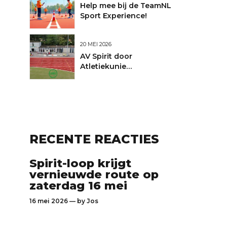
Help mee bij de TeamNL
Sport Experience!
20 MEI 2026
AV Spirit door
Atletiekunie
uitgeroepen tot Club
van de Maand
RECENTE REACTIES
Spirit-loop krijgt
vernieuwde route op
zaterdag 16 mei
16 mei 2026 — by
Jos