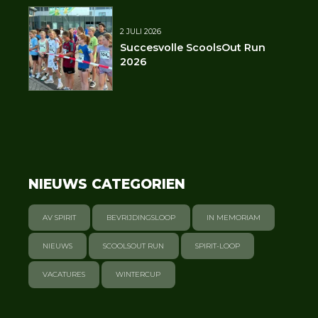
2 JULI 2026
Succesvolle ScoolsOut Run
2026
NIEUWS CATEGORIEN
AV SPIRIT
BEVRIJDINGSLOOP
IN MEMORIAM
NIEUWS
SCOOLSOUT RUN
SPIRIT-LOOP
VACATURES
WINTERCUP