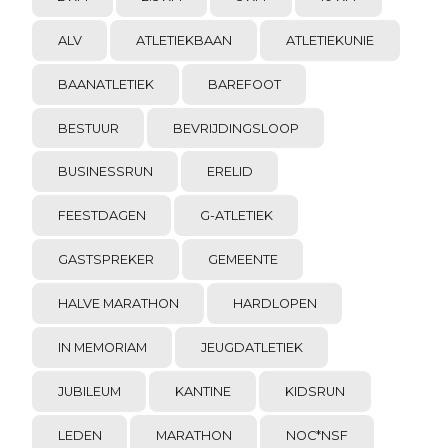
ALV
ATLETIEKBAAN
ATLETIEKUNIE
BAANATLETIEK
BAREFOOT
BESTUUR
BEVRIJDINGSLOOP
BUSINESSRUN
ERELID
FEESTDAGEN
G-ATLETIEK
GASTSPREKER
GEMEENTE
HALVE MARATHON
HARDLOPEN
IN MEMORIAM
JEUGDATLETIEK
JUBILEUM
KANTINE
KIDSRUN
LEDEN
MARATHON
NOC*NSF