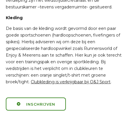
verdieping zijn het wedstrijdsecretariaat en de
bestuurskamer
–tevens vergaderruimte- gesitueerd.
Kleding
De basis van de kleding wordt gevormd door een paar
goede sportschoenen (hardloopschoenen,
fivefingers
of
spikes). Hierbij adviseren wij om deze bij een
gespecialiseerde hardloopwinkel zoals
Runnersworld of
Enjoy
&
Meerens
aan te schaffen. Hier kun je ook terecht
voor een trainingspak en
overige sportkleding. Bij
wedstrijden is het verplicht om in clubkleuren te
verschijnen: een oranje
singlet/
t-shirt
met groene
broek/
tight
.
Clubkleding is verkrijgbaar bij O&J Sport
.
INSCHRIJVEN