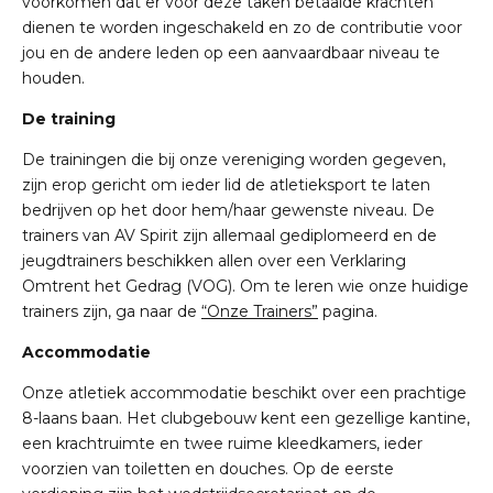
voorkomen dat er voor deze taken betaalde krachten
dienen te
worden ingeschakeld en zo de contributie voor
jou en de andere leden op een aanvaardbaar niveau
te
houden.
De training
De trainingen die bij onze vereniging worden gegeven,
zijn erop gericht om ieder lid de atletieksport
te laten
bedrijven op het door hem/haar gewenste niveau. De
trainers van AV Spirit zijn allemaal
gediplomeerd en de
jeugdtrainers beschikken allen over een Verklaring
Omtrent het Gedrag (VOG). Om te leren wie onze huidige
trainers zijn, ga naar de
“Onze Trainers”
pagina.
Accommodatie
Onze
atletiek accommodatie
beschikt over een prachtige
8-laans baan
. Het clubgebouw kent een gezellige kantine,
een krachtruimte en twee ruime kleedkamers,
ieder
voorzien van toiletten en douches. Op de eerste