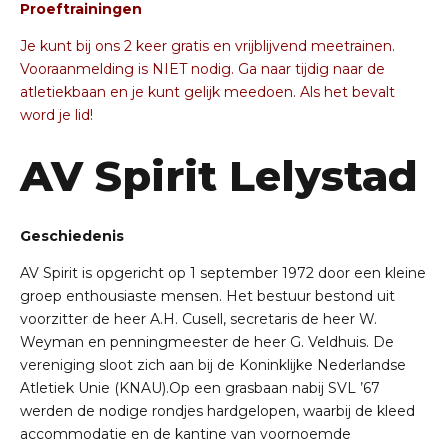
Proeftrainingen
Je kunt bij ons 2 keer gratis en vrijblijvend meetrainen.
Vooraanmelding is NIET nodig. Ga naar tijdig naar de
atletiekbaan en je kunt gelijk meedoen. Als het bevalt
word je lid!
AV Spirit Lelystad
Geschiedenis
AV Spirit is opgericht op 1 september 1972 door een kleine
groep enthousiaste mensen. Het bestuur
bestond uit
voorzitter de heer A.H.
Cusell
, secretaris de heer W.
Weyman
en penningmeester de
heer G. Veldhuis. De
vereniging sloot zich aan bij de Koninklijke Nederlandse
Atletiek Unie (KNAU).
Op een grasbaan nabij SVL ’67
werden de nodige rondjes hardgelopen, waarbij de
kleed
accommodatie
en de kantine van voornoemde