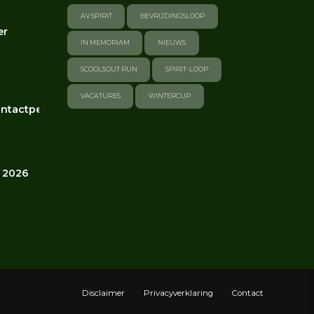
AV SPIRIT
BEVRIJDINGSLOOP
er
IN MEMORIAM
NIEUWS
SCOOLSOUT RUN
SPIRIT-LOOP
VACATURES
WINTERCUP
ntactpersonen
 2026
Disclaimer
Privacyverklaring
Contact