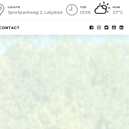
LOCATIE
TIJD
NOW
Sportparkweg 2, Lelystad
13:07
27°C
CONTACT