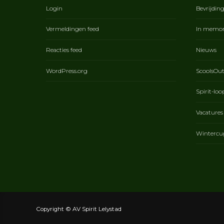
Login
Bevrijdin
Vermeldingen feed
In memo
Reacties feed
Nieuws
WordPress.org
ScoolsOu
Spirit-loo
Vacatures
Wintercu
Copyright © AV Spirit Lelystad