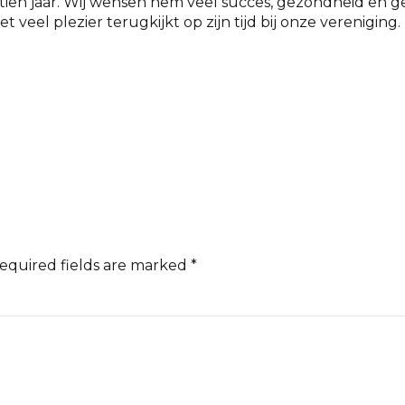
 tien jaar. Wij wensen hem veel succes, gezondheid en g
veel plezier terugkijkt op zijn tijd bij onze vereniging.
Required fields are marked *