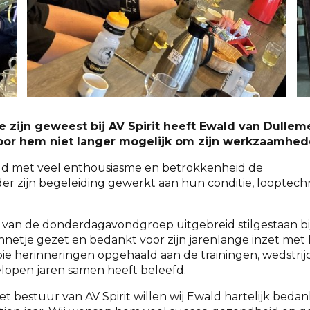
ef te zijn geweest bij AV Spirit heeft Ewald van Du
oor hem niet langer mogelijk om zijn werkzaamheden
 met veel enthousiasme en betrokkenheid de
er zijn begeleiding gewerkt aan hun conditie, looptech
n van de donderdagavondgroep uitgebreid stilgestaan bij
onnetje gezet en bedankt voor zijn jarenlange inzet me
e herinneringen opgehaald aan de trainingen, wedstri
lopen jaren samen heeft beleefd.
 het bestuur van AV Spirit willen wij Ewald hartelijk beda