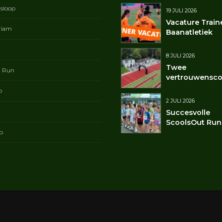
gsloop
19 JULI 2026
Vacature Train
riam
Baanatletiek
8 JULI 2026
Twee
t Run
vertrouwensco
p
2 JULI 2026
Succesvolle
ScoolsOut Run
p