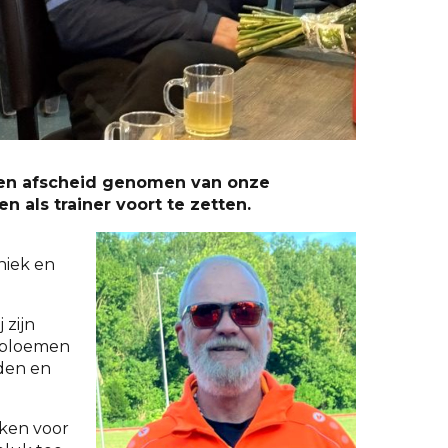
llemen afscheid genomen van onze
 als trainer voort te zetten.
niek en
 zijn
t bloemen
jden en
nken voor