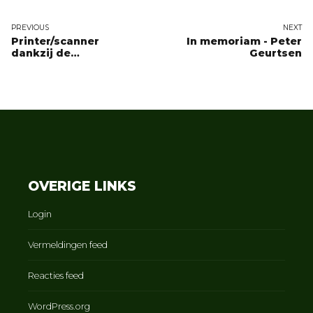
PREVIOUS
NEXT
Printer/scanner
In memoriam - Peter
dankzij de
Geurtsen
Lelystadse Uitdaging
en Ekris BMW en Mini
Flevoland
OVERIGE LINKS
Login
Vermeldingen feed
Reacties feed
WordPress.org