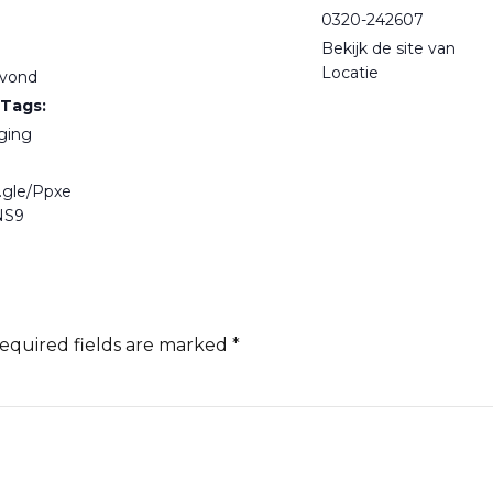
0320-242607
Bekijk de site van
Locatie
avond
Tags:
ging
s.gle/Ppxe
NS9
Required fields are marked *