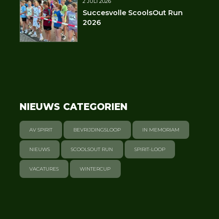
2 JULI 2026
Succesvolle ScoolsOut Run
2026
NIEUWS CATEGORIEN
AV SPIRIT
BEVRIJDINGSLOOP
IN MEMORIAM
NIEUWS
SCOOLSOUT RUN
SPIRIT-LOOP
VACATURES
WINTERCUP