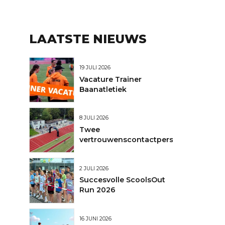
LAATSTE NIEUWS
nt
19 JULI 2026
Vacature Trainer
en
Baanatletiek
8 JULI 2026
Twee
vertrouwenscontactpersonen
2 JULI 2026
Succesvolle ScoolsOut
Run 2026
16 JUNI 2026