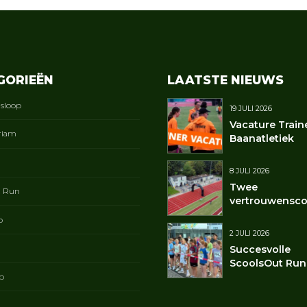
GORIEËN
LAATSTE NIEUWS
gsloop
19 JULI 2026
Vacature Train
riam
Baanatletiek
8 JULI 2026
Twee
t Run
vertrouwensco
p
2 JULI 2026
Succesvolle
ScoolsOut Run
p