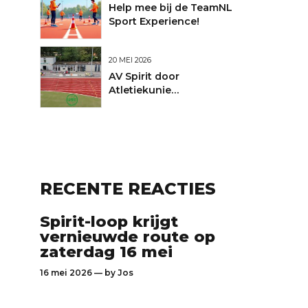
Help mee bij de TeamNL
Sport Experience!
20 MEI 2026
AV Spirit door
Atletiekunie
uitgeroepen tot Club
van de Maand
RECENTE REACTIES
Spirit-loop krijgt
vernieuwde route op
zaterdag 16 mei
16 mei 2026 — by
Jos