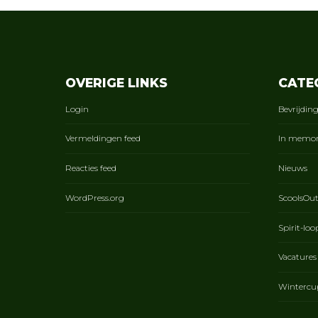
OVERIGE LINKS
CATE
Login
Bevrijdin
Vermeldingen feed
In memo
Reacties feed
Nieuws
WordPress.org
ScoolsOu
Spirit-loo
Vacatures
Wintercu