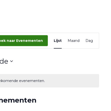
Eveneme
oek naar Evenementen
Lijst
Maand
Dag
weergav
navigatie
de
aankomende evenementen.
enementen