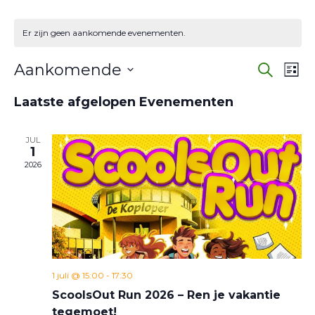
Er zijn geen aankomende evenementen.
Eve
E
Aankomende
Zoeken
Lijst
w
Selecteer
Zoe
Laatste afgelopen Evenementen
een
na
en
datum.
JUL
wee
1
2026
navi
1 juli @ 15:00
-
17:30
ScoolsOut Run 2026 – Ren je vakantie
tegemoet!