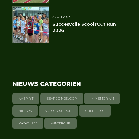
2 JULI 2026
Succesvolle ScoolsOut Run
2026
NIEUWS CATEGORIEN
AV SPIRIT
BEVRIJDINGSLOOP
IN MEMORIAM
NIEUWS
SCOOLSOUT RUN
SPIRIT-LOOP
VACATURES
WINTERCUP