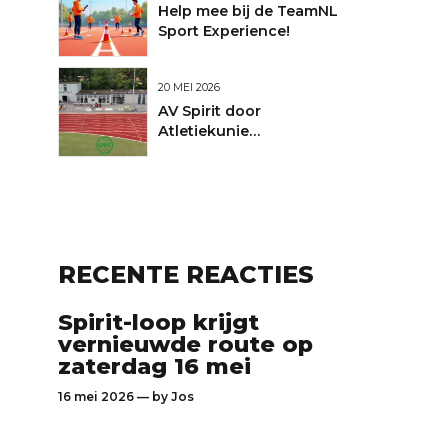
Help mee bij de TeamNL
Sport Experience!
20 MEI 2026
AV Spirit door
Atletiekunie
uitgeroepen tot Club
van de Maand
RECENTE REACTIES
Spirit-loop krijgt
vernieuwde route op
zaterdag 16 mei
16 mei 2026 — by
Jos