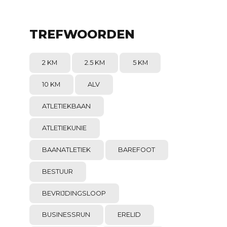
TREFWOORDEN
2 KM
2.5 KM
5 KM
10 KM
ALV
ATLETIEKBAAN
ATLETIEKUNIE
BAANATLETIEK
BAREFOOT
BESTUUR
BEVRIJDINGSLOOP
BUSINESSRUN
ERELID