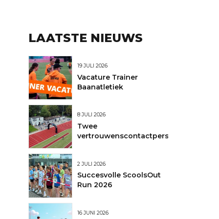
LAATSTE NIEUWS
nt
19 JULI 2026
Vacature Trainer
en
Baanatletiek
8 JULI 2026
Twee
vertrouwenscontactpersonen
2 JULI 2026
Succesvolle ScoolsOut
Run 2026
16 JUNI 2026