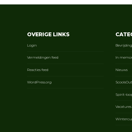
OVERIGE LINKS
CATE
Login
Bevrijdin
Vermeldingen feed
In memo
Reacties feed
Nieuws
WordPress.org
ScoolsOu
Spirit-loo
Vacatures
Wintercu