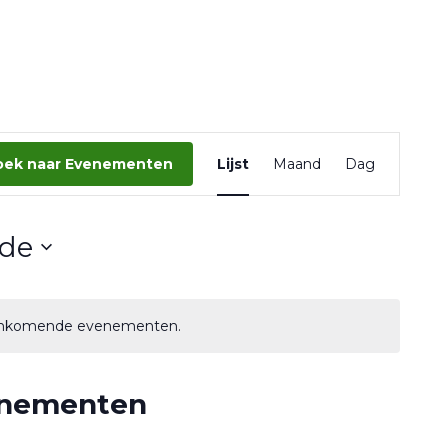
Eveneme
oek naar Evenementen
Lijst
Maand
Dag
weergav
navigatie
de
aankomende evenementen.
enementen