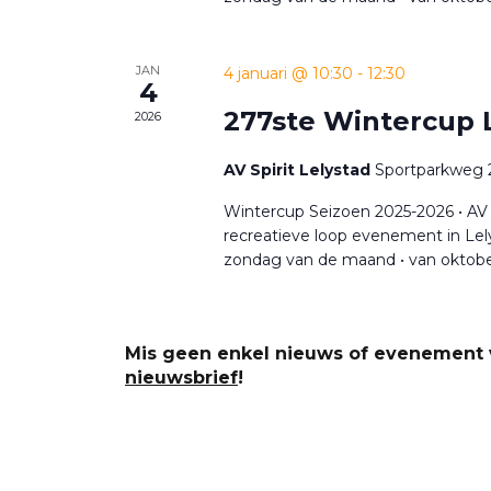
JAN
4 januari @ 10:30
-
12:30
4
277ste Wintercup 
2026
AV Spirit Lelystad
Sportparkweg 2
Wintercup Seizoen 2025-2026 • AV 
recreatieve loop evenement in Lely
zondag van de maand • van oktobe
Mis geen enkel nieuws of evenement v
nieuwsbrief
!