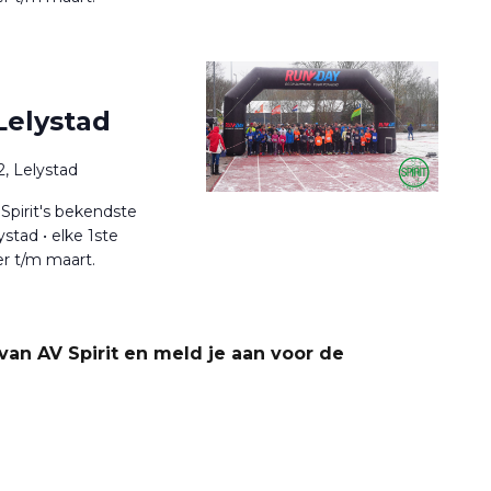
Lelystad
, Lelystad
Spirit's bekendste
stad • elke 1ste
r t/m maart.
an AV Spirit en meld je aan voor de