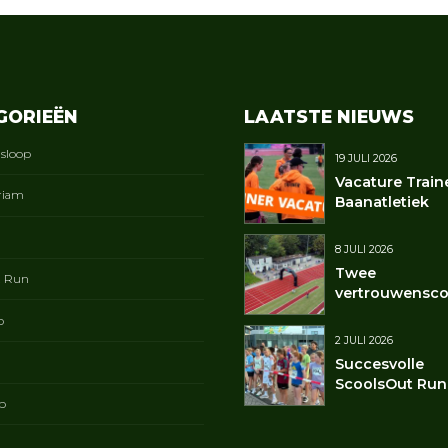
GORIEËN
LAATSTE NIEUWS
gsloop
19 JULI 2026
Vacature Train
riam
Baanatletiek
8 JULI 2026
Twee
t Run
vertrouwensco
p
2 JULI 2026
Succesvolle
ScoolsOut Run
p