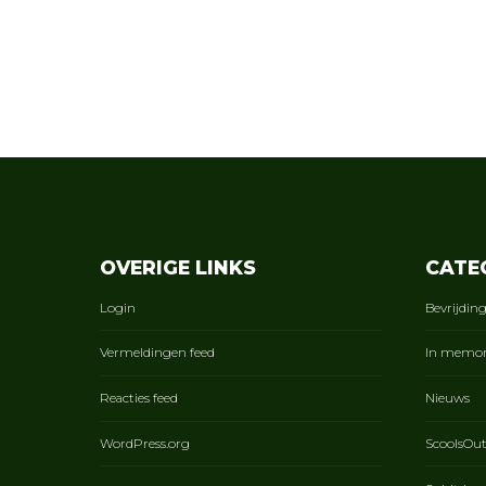
OVERIGE LINKS
CATE
Login
Bevrijdin
Vermeldingen feed
In memo
Reacties feed
Nieuws
WordPress.org
ScoolsOu