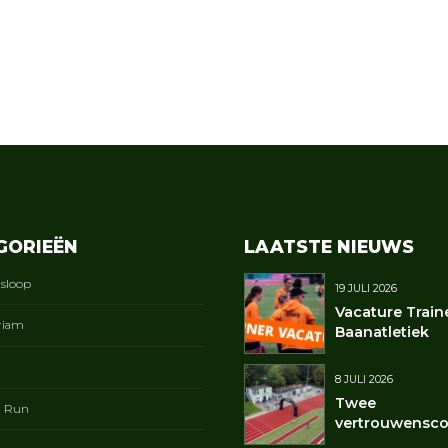
GORIEËN
LAATSTE NIEUWS
gsloop
19 JULI 2026
Vacature Train
riam
Baanatletiek
8 JULI 2026
Twee
t Run
vertrouwensco