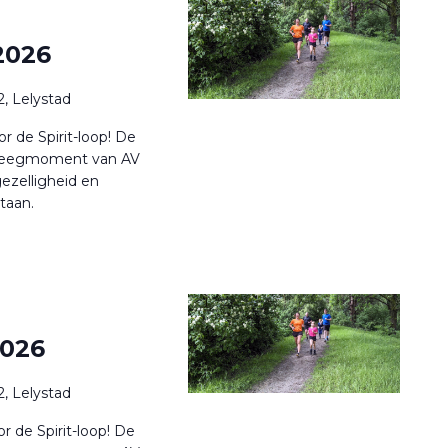
 2026
, Lelystad
or de Spirit-loop! De
beweegmoment van AV
 gezelligheid en
taan.
2026
, Lelystad
r de Spirit-loop! De