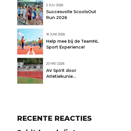
2 JULI 2026
Succesvolle ScoolsOut
Run 2026
16 JUNI 2026
Help mee bij de TeamNL
Sport Experience!
20 MEI 2026
AV Spirit door
Atletiekunie
uitgeroepen tot Club
van de Maand
RECENTE REACTIES