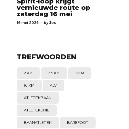
Spirit-loop krijgt
vernieuwde route op
zaterdag 16 mei
16 mei 2026 — by
Jos
TREFWOORDEN
2 KM
2.5 KM
5 KM
10 KM
ALV
ATLETIEKBAAN
ATLETIEKUNIE
BAANATLETIEK
BAREFOOT