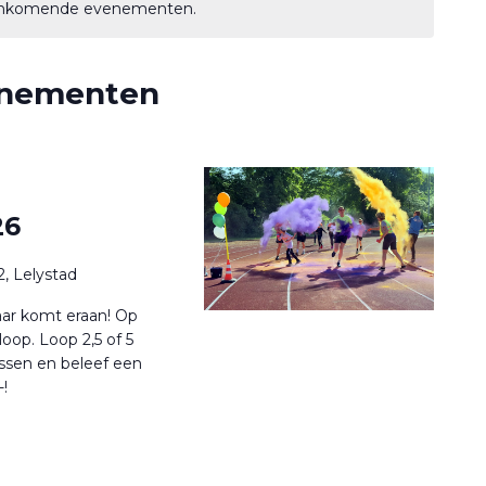
aankomende evenementen.
enementen
26
, Lelystad
jaar komt eraan! Op
loop. Loop 2,5 of 5
assen en beleef een
-!