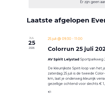
datum.
Er zijn geen 
keyword.
Laatste afgelopen Ev
JUL
25 juli @ 09:30
-
11:00
25
Colorrun 25 juli 20
2026
AV Spirit Lelystad
Sportparkweg 2
De kleurrijkste Spirit-loop van het 
zaterdag 25 juli is de tweede Color-
km, laat je onderweg kleurrijk verr
gezellige ochtend voor slechts € 1,
€1