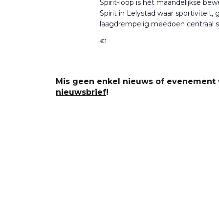
Spirit-loop is hét maandelijkse 
Spirit in Lelystad waar sportiviteit,
laagdrempelig meedoen centraal s
€1
Mis geen enkel nieuws of evenement v
nieuwsbrief
!