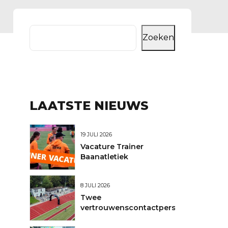
Zoeken
LAATSTE NIEUWS
nt
19 JULI 2026
Vacature Trainer
en
Baanatletiek
8 JULI 2026
Twee
vertrouwenscontactpersonen