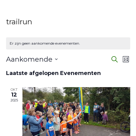
trailrun
Er zijn geen aankomende evenementen.
Eve
E
Aankomende
Zoeken
Lijst
w
Selecteer
Zoe
Laatste afgelopen Evenementen
een
na
en
datum.
OKT
wee
12
2025
navi