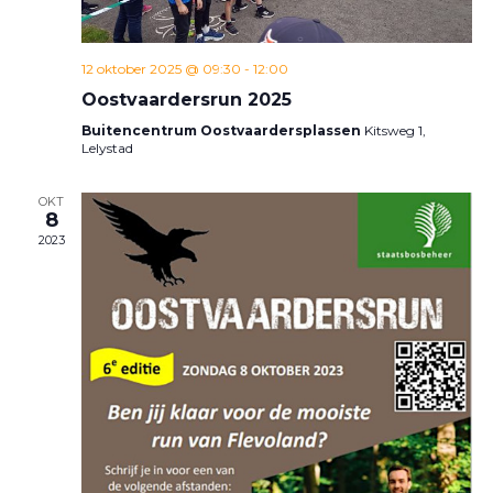
12 oktober 2025 @ 09:30
-
12:00
Oostvaardersrun 2025
Buitencentrum Oostvaardersplassen
Kitsweg 1,
Lelystad
OKT
8
2023