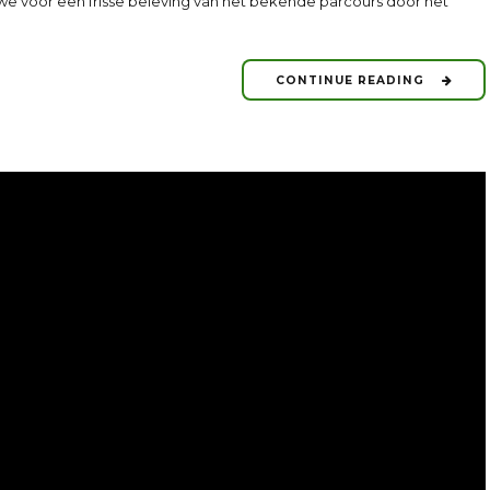
e voor een frisse beleving van het bekende parcours door het
CONTINUE READING