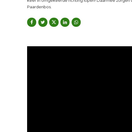
keer in omgekeerde richting lopen! Daarmee zorgen w
Paardenbos.