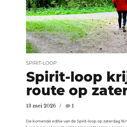
SPIRIT-LOOP
Spirit-loop kr
route op zate
13 mei 2026
1
De komende editie van de Spirit-loop op zaterdag 16 m