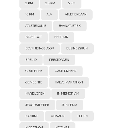
2 KM
2.5 KM
5 KM
10 KM
ALV
ATLETIEKBAAN
ATLETIEKUNIE
BAANATLETIEK
BAREFOOT
BESTUUR
BEVRIJDINGSLOOP
BUSINESSRUN
ERELID
FEESTDAGEN
G-ATLETIEK
GASTSPREKER
GEMEENTE
HALVE MARATHON
HARDLOPEN
IN MEMORIAM
JEUGDATLETIEK
JUBILEUM
KANTINE
KIDSRUN
LEDEN
MARATHON
NOC*NSF