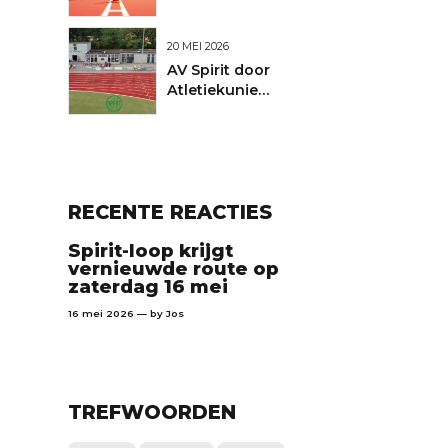
20 MEI 2026
AV Spirit door
Atletiekunie
uitgeroepen tot Club
van de Maand
RECENTE REACTIES
Spirit-loop krijgt
vernieuwde route op
zaterdag 16 mei
16 mei 2026 — by
Jos
TREFWOORDEN