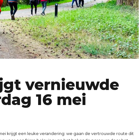
ijgt vernieuwde
rdag 16 mei
ei krijgt een leuke verandering: we gaan de vertrouwde route dit