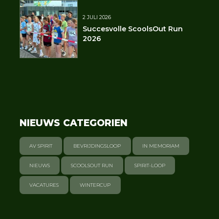
2 JULI 2026
Succesvolle ScoolsOut Run
2026
NIEUWS CATEGORIEN
AV SPIRIT
BEVRIJDINGSLOOP
IN MEMORIAM
NIEUWS
SCOOLSOUT RUN
SPIRIT-LOOP
VACATURES
WINTERCUP