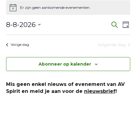
Evenementen
Er zijn geen aankomende evenementen.
Bericht
in
Eve
E
8
8-8-2026
Zoeken
Dag
w
Selecteer
Zoe
augustus
een
na
Volgende dag
Vorige dag
en
2026
datum.
wee
Abonneer op kalender
navi
Mis geen enkel nieuws of evenement van AV
Spirit en meld je aan voor de
nieuwsbrief
!