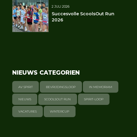
2 JULI 2026
Succesvolle ScoolsOut Run
2026
NIEUWS CATEGORIEN
AV SPIRIT
BEVRIJDINGSLOOP
IN MEMORIAM
NIEUWS
SCOOLSOUT RUN
SPIRIT-LOOP
VACATURES
WINTERCUP