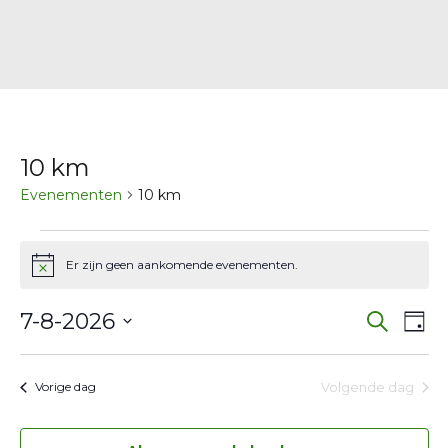
10 km
Evenementen
10 km
Evenementen
Er zijn geen aankomende evenementen.
Bericht
in
Eve
E
7
7-8-2026
Zoeken
Dag
w
Selecteer
Zoe
augustus
een
na
Volgende dag
Vorige dag
en
2026
datum.
wee