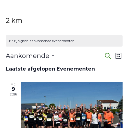
2 km
Er zijn geen aankomende evenementen.
Eve
E
Aankomende
Zoeken
Lijst
w
Selecteer
Zoe
Laatste afgelopen Evenementen
een
na
en
datum.
MEI
wee
9
2026
navi