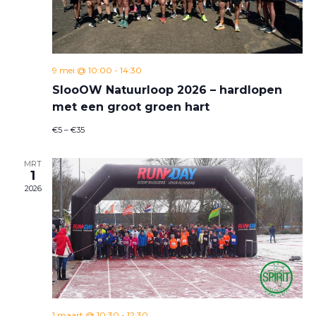
9 mei @ 10:00
-
14:30
SlooOW Natuurloop 2026 – hardlopen
met een groot groen hart
€5 – €35
MRT
1
2026
1 maart @ 10:30
-
12:30