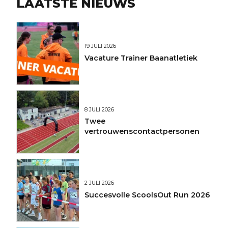
LAATSTE NIEUWS
19 JULI 2026
Vacature Trainer Baanatletiek
8 JULI 2026
Twee
vertrouwenscontactpersonen
2 JULI 2026
Succesvolle ScoolsOut Run 2026