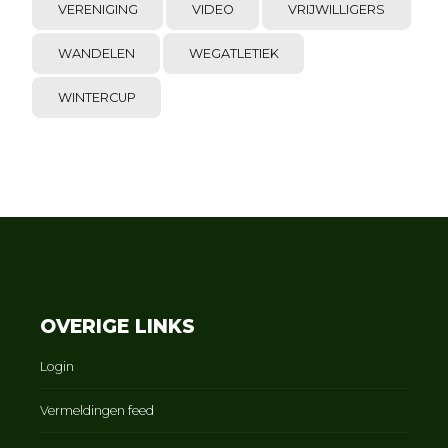
VERENIGING
VIDEO
VRIJWILLIGERS
WANDELEN
WEGATLETIEK
WINTERCUP
OVERIGE LINKS
Login
Vermeldingen feed