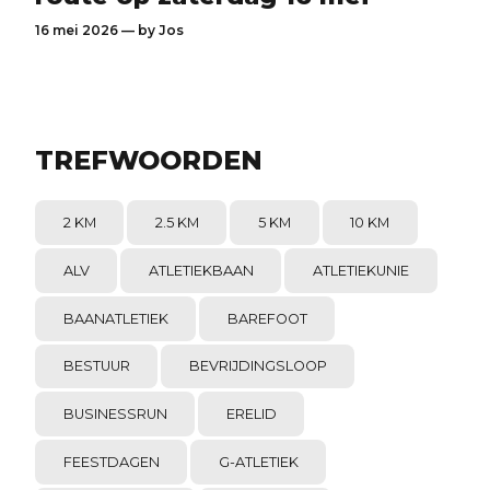
16 mei 2026 — by
Jos
TREFWOORDEN
2 KM
2.5 KM
5 KM
10 KM
ALV
ATLETIEKBAAN
ATLETIEKUNIE
BAANATLETIEK
BAREFOOT
BESTUUR
BEVRIJDINGSLOOP
BUSINESSRUN
ERELID
FEESTDAGEN
G-ATLETIEK