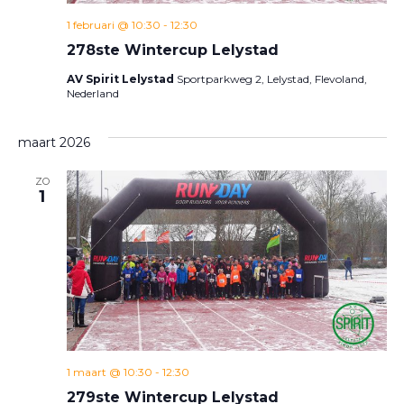
1 februari @ 10:30
-
12:30
278ste Wintercup Lelystad
AV Spirit Lelystad
Sportparkweg 2, Lelystad, Flevoland,
Nederland
maart 2026
ZO
1
1 maart @ 10:30
-
12:30
279ste Wintercup Lelystad