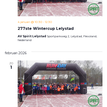
4 januari @ 10:30
-
12:30
277ste Wintercup Lelystad
AV Spirit Lelystad
Sportparkweg 2, Lelystad, Flevoland,
Nederland
februari 2026
ZO
1