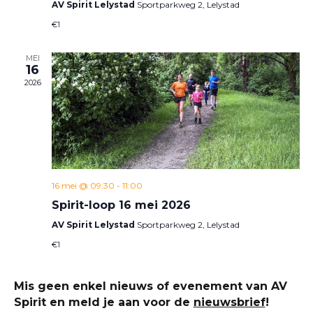
AV Spirit Lelystad
Sportparkweg 2, Lelystad
€1
MEI
16
2026
16 mei @ 09:30
-
11:00
Spirit-loop 16 mei 2026
AV Spirit Lelystad
Sportparkweg 2, Lelystad
€1
Mis geen enkel nieuws of evenement van AV
Spirit en meld je aan voor de
nieuwsbrief
!