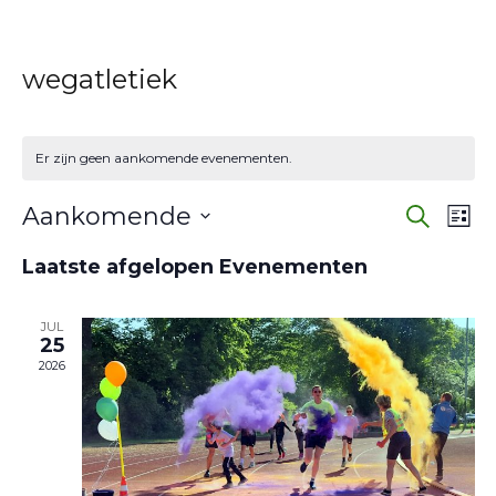
wegatletiek
Er zijn geen aankomende evenementen.
Eve
E
Aankomende
Zoeken
Lijst
w
Selecteer
Zoe
Laatste afgelopen Evenementen
een
na
en
datum.
JUL
wee
25
2026
navi