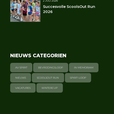
2 JULI 2026
Succesvolle ScoolsOut Run
2026
NIEUWS CATEGORIEN
AV SPIRIT
BEVRIJDINGSLOOP
IN MEMORIAM
NIEUWS
SCOOLSOUT RUN
SPIRIT-LOOP
VACATURES
WINTERCUP