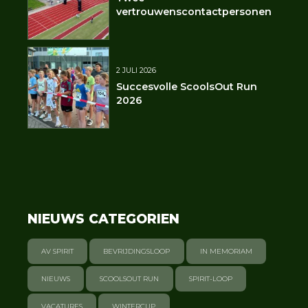
vertrouwenscontactpersonen
2 JULI 2026
Succesvolle ScoolsOut Run
2026
NIEUWS CATEGORIEN
AV SPIRIT
BEVRIJDINGSLOOP
IN MEMORIAM
NIEUWS
SCOOLSOUT RUN
SPIRIT-LOOP
VACATURES
WINTERCUP