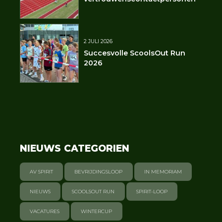
2 JULI 2026
Succesvolle ScoolsOut Run
2026
NIEUWS CATEGORIEN
AV SPIRIT
BEVRIJDINGSLOOP
IN MEMORIAM
NIEUWS
SCOOLSOUT RUN
SPIRIT-LOOP
VACATURES
WINTERCUP