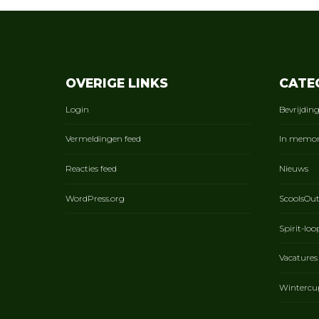
OVERIGE LINKS
CATE
Login
Bevrijdin
Vermeldingen feed
In memo
Reacties feed
Nieuws
WordPress.org
ScoolsOu
Spirit-loo
Vacatures
Wintercu