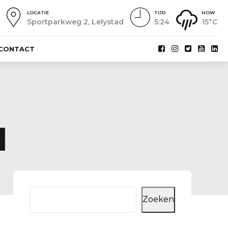
LOCATIE
TIJD
NOW
Sportparkweg 2, Lelystad
5:24
15°C
CONTACT
N
Zoeken