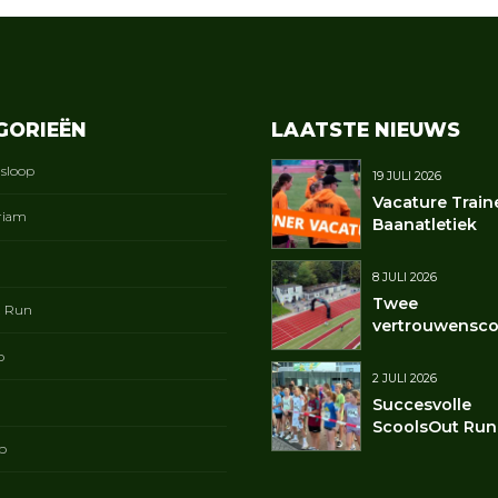
GORIEËN
LAATSTE NIEUWS
gsloop
19 JULI 2026
Vacature Train
riam
Baanatletiek
8 JULI 2026
Twee
t Run
vertrouwensco
p
2 JULI 2026
Succesvolle
ScoolsOut Run
p