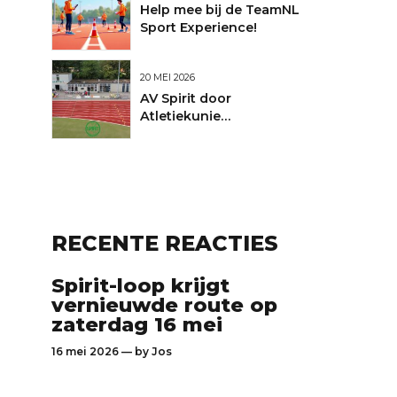
Help mee bij de TeamNL
Sport Experience!
20 MEI 2026
AV Spirit door
Atletiekunie
uitgeroepen tot Club
van de Maand
RECENTE REACTIES
Spirit-loop krijgt
vernieuwde route op
zaterdag 16 mei
16 mei 2026 — by
Jos