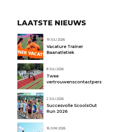
LAATSTE NIEUWS
19 JULI 2026
Vacature Trainer
nt
Baanatletiek
en
8 JULI 2026
Twee
vertrouwenscontactpersonen
2 JULI 2026
Succesvolle ScoolsOut
Run 2026
16 JUNI 2026