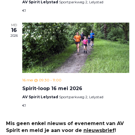
AV Spirit Lelystad
Sportparkweg 2, Lelystad
€1
MEI
16
2026
16 mei @ 09:30
-
11:00
Spirit-loop 16 mei 2026
AV Spirit Lelystad
Sportparkweg 2, Lelystad
€1
Mis geen enkel nieuws of evenement van AV
Spirit en meld je aan voor de
nieuwsbrief
!