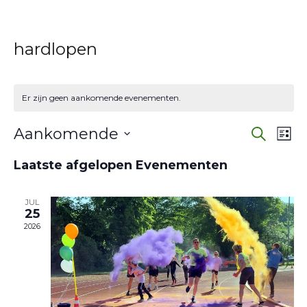
hardlopen
Er zijn geen aankomende evenementen.
Eve
E
Aankomende
Zoeken
Lijst
w
Selecteer
Zoe
Laatste afgelopen Evenementen
een
na
en
datum.
JUL
wee
25
2026
navi