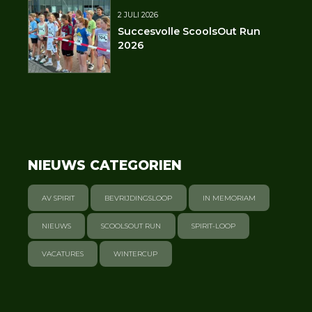
2 JULI 2026
Succesvolle ScoolsOut Run
2026
NIEUWS CATEGORIEN
AV SPIRIT
BEVRIJDINGSLOOP
IN MEMORIAM
NIEUWS
SCOOLSOUT RUN
SPIRIT-LOOP
VACATURES
WINTERCUP