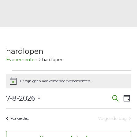
hardlopen
Evenementen
hardlopen
Evenementen
Er zijn geen aankomende evenementen.
Bericht
in
Eve
E
7
7-8-2026
Zoeken
Dag
w
Selecteer
Zoe
augustus
een
na
Volgende dag
Vorige dag
en
2026
datum.
wee