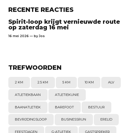
RECENTE REACTIES
Spirit-loop krijgt vernieuwde route
op zaterdag 16 mei
16 mei 2026 — by
Jos
TREFWOORDEN
2 KM
2.5 KM
5 KM
10 KM
ALV
ATLETIEKBAAN
ATLETIEKUNIE
BAANATLETIEK
BAREFOOT
BESTUUR
BEVRIJDINGSLOOP
BUSINESSRUN
ERELID
FEESTDAGEN
G-ATLETIEK
GASTSPREKER