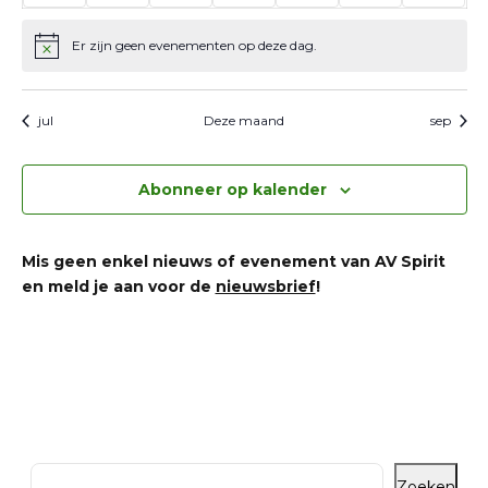
evenementen
evenementen
evenementen
evenementen
evenementen
evenement
eve
Er zijn geen evenementen op deze dag.
Bericht
jul
Deze maand
sep
Abonneer op kalender
Mis geen enkel nieuws of evenement van AV Spirit
en meld je aan voor de
nieuwsbrief
!
Zoeken