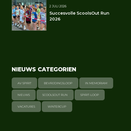
2 JULI 2026
Succesvolle ScoolsOut Run
2026
NIEUWS CATEGORIEN
AV SPIRIT
BEVRIJDINGSLOOP
IN MEMORIAM
NIEUWS
SCOOLSOUT RUN
SPIRIT-LOOP
VACATURES
WINTERCUP