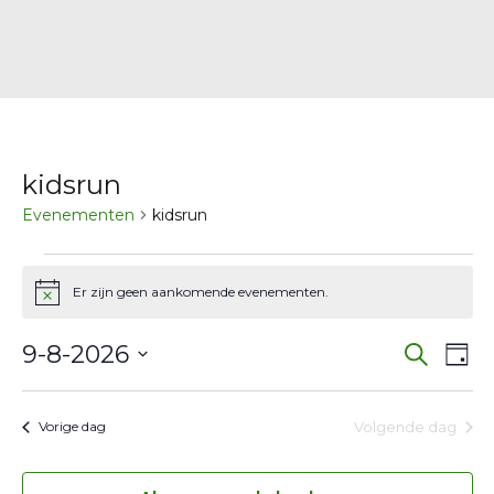
kidsrun
Evenementen
kidsrun
Evenementen
Er zijn geen aankomende evenementen.
Bericht
in
Eve
E
9
9-8-2026
Zoeken
Dag
w
Selecteer
Zoe
augustus
een
na
Volgende dag
Vorige dag
en
2026
datum.
wee